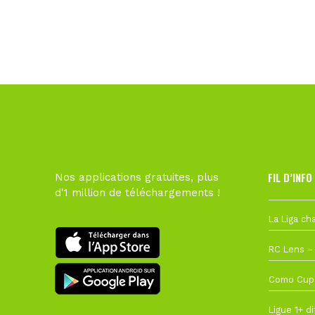
FIL D’INFO
Nos applications gratuites, plus
d'1 million de téléchargements !
6 août à 10
1 août à 09
27 juillet à
22 juillet à