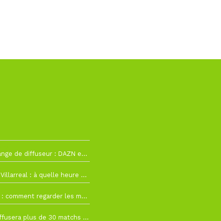
h12
La Liga change de diffuseur : DAZN et Disney+ remplacent beIN Sports !
h19
RC Lens – Villarreal : à quelle heure et sur quelle chaîne voir la finale de la Como Cup ?
 19h57
Como Cup : comment regarder les matchs du RC Lens en direct ?
 19h16
Ligue 1+ diffusera plus de 30 matchs amicaux avant la reprise de la Ligue 1