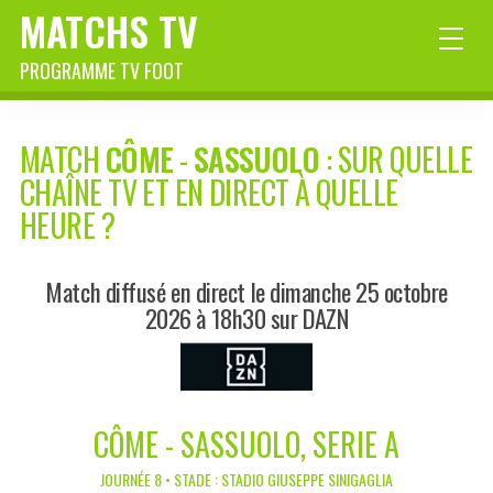
MATCHS TV
PROGRAMME TV FOOT
MATCH
CÔME
-
SASSUOLO
: SUR QUELLE
CHAÎNE TV ET EN DIRECT À QUELLE
HEURE ?
Match diffusé en direct le dimanche 25 octobre
2026 à 18h30 sur DAZN
CÔME - SASSUOLO, SERIE A
JOURNÉE 8 • STADE : STADIO GIUSEPPE SINIGAGLIA