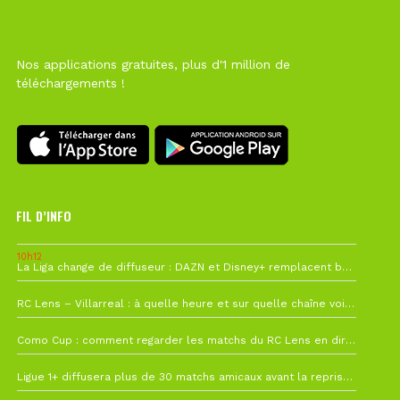
Nos applications gratuites, plus d'1 million de
téléchargements !
FIL D’INFO
10h12
La Liga change de diffuseur : DAZN et Disney+ remplacent beIN Sports !
1 août à 09h19
RC Lens – Villarreal : à quelle heure et sur quelle chaîne voir la finale de la Como Cup ?
27 juillet à 19h57
Como Cup : comment regarder les matchs du RC Lens en direct ?
22 juillet à 19h16
Ligue 1+ diffusera plus de 30 matchs amicaux avant la reprise de la Ligue 1