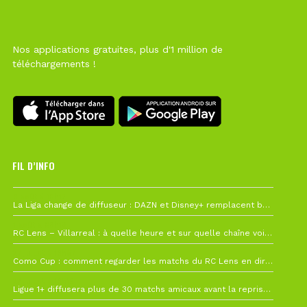
Nos applications gratuites, plus d'1 million de
téléchargements !
FIL D’INFO
6 août à 10h12
La Liga change de diffuseur : DAZN et Disney+ remplacent beIN Sports !
1 août à 09h19
RC Lens – Villarreal : à quelle heure et sur quelle chaîne voir la finale de la Como Cup ?
27 juillet à 19h57
Como Cup : comment regarder les matchs du RC Lens en direct ?
22 juillet à 19h16
Ligue 1+ diffusera plus de 30 matchs amicaux avant la reprise de la Ligue 1