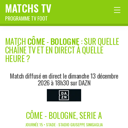
MATCHS TV
PROGRAMME TV FOOT
MATCH
CÔME
-
BOLOGNE
: SUR QUELLE
CHAÎNE TV ET EN DIRECT À QUELLE
HEURE ?
Match diffusé en direct le dimanche 13 décembre
2026 à 18h30 sur DAZN
CÔME - BOLOGNE, SERIE A
JOURNÉE 15 • STADE : STADIO GIUSEPPE SINIGAGLIA