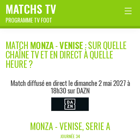
MATCHS TV
PROGRAMME TV FOOT
MATCH
MONZA
-
VENISE
: SUR QUELLE
CHAÎNE TV ET EN DIRECT À QUELLE
HEURE ?
Match diffusé en direct le dimanche 2 mai 2027 à
18h30 sur DAZN
MONZA - VENISE, SERIE A
JOURNÉE 34