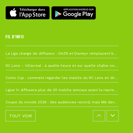
FIL D’INFO
6 août à 10h12
La Liga change de diffuseur : DAZN et Disney+ remplacent beIN Sports !
1 août à 09h19
RC Lens – Villarreal : à quelle heure et sur quelle chaîne voir la finale de la Como Cup ?
27 juillet à 19h57
Como Cup : comment regarder les matchs du RC Lens en direct ?
22 juillet à 19h16
Ligue 1+ diffusera plus de 30 matchs amicaux avant la reprise de la Ligue 1
22 juillet à 15h22
Coupe du monde 2026 : des audiences record, mais M6 devrait perdre très gros !
TOUT VOIR