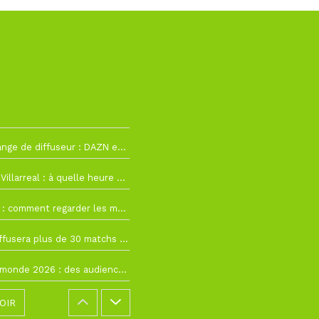
2
La Liga change de diffuseur : DAZN et Disney+ remplacent beIN Sports !
h19
RC Lens – Villarreal : à quelle heure et sur quelle chaîne voir la finale de la Como Cup ?
 19h57
Como Cup : comment regarder les matchs du RC Lens en direct ?
 19h16
Ligue 1+ diffusera plus de 30 matchs amicaux avant la reprise de la Ligue 1
 15h22
Coupe du monde 2026 : des audiences record, mais M6 devrait perdre très gros !
OIR