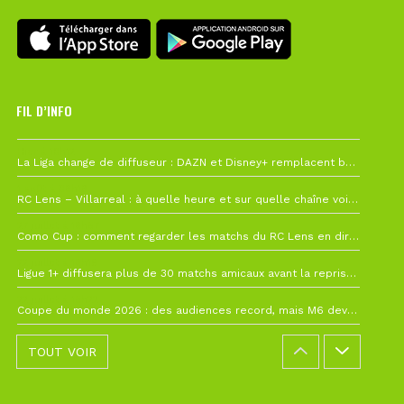
FIL D’INFO
Hier à 10h12
La Liga change de diffuseur : DAZN et Disney+ remplacent beIN Sports !
1 août à 09h19
RC Lens – Villarreal : à quelle heure et sur quelle chaîne voir la finale de la Como Cup ?
27 juillet à 19h57
Como Cup : comment regarder les matchs du RC Lens en direct ?
22 juillet à 19h16
Ligue 1+ diffusera plus de 30 matchs amicaux avant la reprise de la Ligue 1
22 juillet à 15h22
Coupe du monde 2026 : des audiences record, mais M6 devrait perdre très gros !
TOUT VOIR