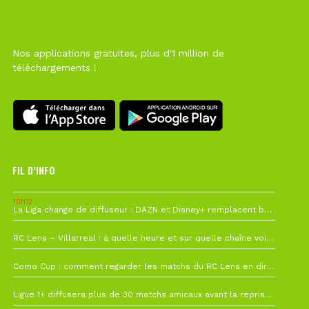
Nos applications gratuites, plus d'1 million de
téléchargements !
FIL D’INFO
10h12
La Liga change de diffuseur : DAZN et Disney+ remplacent beIN Sports !
1 août à 09h19
RC Lens – Villarreal : à quelle heure et sur quelle chaîne voir la finale de la Como Cup ?
27 juillet à 19h57
Como Cup : comment regarder les matchs du RC Lens en direct ?
22 juillet à 19h16
Ligue 1+ diffusera plus de 30 matchs amicaux avant la reprise de la Ligue 1