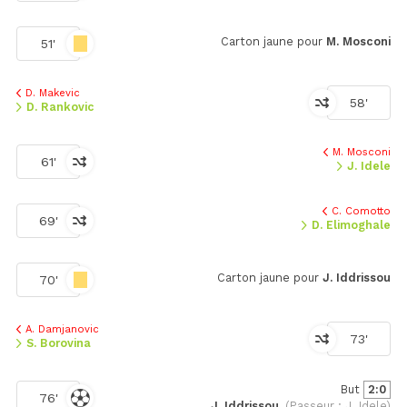
Carton jaune pour
M. Mosconi
51'
D. Makevic
58'
D. Rankovic
M. Mosconi
61'
J. Idele
C. Comotto
69'
D. Elimoghale
Carton jaune pour
J. Iddrissou
70'
A. Damjanovic
73'
S. Borovina
But
2:0
76'
J. Iddrissou,
(Passeur : J. Idele)