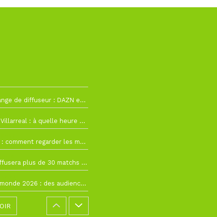
La Liga change de diffuseur : DAZN et Disney+ remplacent beIN Sports !
h19
RC Lens – Villarreal : à quelle heure et sur quelle chaîne voir la finale de la Como Cup ?
 19h57
Como Cup : comment regarder les matchs du RC Lens en direct ?
 19h16
Ligue 1+ diffusera plus de 30 matchs amicaux avant la reprise de la Ligue 1
 15h22
Coupe du monde 2026 : des audiences record, mais M6 devrait perdre très gros !
OIR