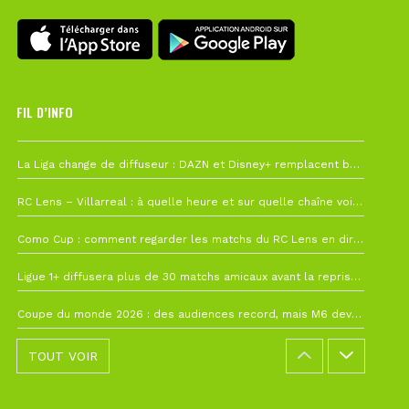
FIL D’INFO
6 août à 10h12
La Liga change de diffuseur : DAZN et Disney+ remplacent beIN Sports !
1 août à 09h19
RC Lens – Villarreal : à quelle heure et sur quelle chaîne voir la finale de la Como Cup ?
27 juillet à 19h57
Como Cup : comment regarder les matchs du RC Lens en direct ?
22 juillet à 19h16
Ligue 1+ diffusera plus de 30 matchs amicaux avant la reprise de la Ligue 1
22 juillet à 15h22
Coupe du monde 2026 : des audiences record, mais M6 devrait perdre très gros !
TOUT VOIR