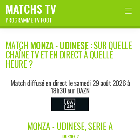
MATCHS TV
PROGRAMME TV FOOT
MATCH
MONZA
-
UDINESE
: SUR QUELLE
CHAÎNE TV ET EN DIRECT À QUELLE
HEURE ?
Match diffusé en direct le samedi 29 août 2026 à
18h30 sur DAZN
MONZA - UDINESE, SERIE A
JOURNÉE 2