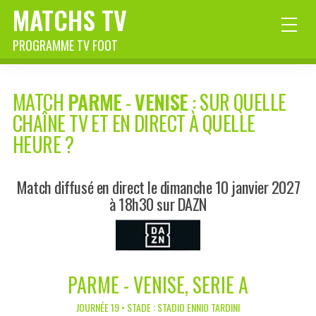
MATCHS TV
PROGRAMME TV FOOT
MATCH
PARME
-
VENISE
: SUR QUELLE
CHAÎNE TV ET EN DIRECT À QUELLE
HEURE ?
Match diffusé en direct le dimanche 10 janvier 2027
à 18h30 sur DAZN
PARME - VENISE, SERIE A
JOURNÉE 19 • STADE : STADIO ENNIO TARDINI