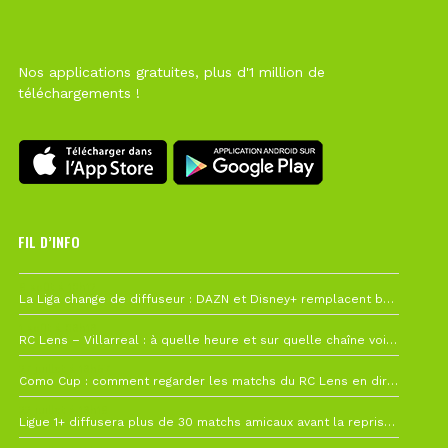
Nos applications gratuites, plus d'1 million de
téléchargements !
FIL D’INFO
6 août à 10h12
La Liga change de diffuseur : DAZN et Disney+ remplacent beIN Sports !
1 août à 09h19
RC Lens – Villarreal : à quelle heure et sur quelle chaîne voir la finale de la Como Cup ?
27 juillet à 19h57
Como Cup : comment regarder les matchs du RC Lens en direct ?
22 juillet à 19h16
Ligue 1+ diffusera plus de 30 matchs amicaux avant la reprise de la Ligue 1