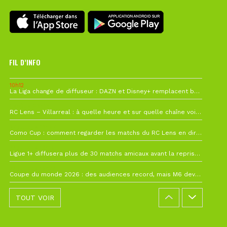
FIL D’INFO
10h12
La Liga change de diffuseur : DAZN et Disney+ remplacent beIN Sports !
1 août à 09h19
RC Lens – Villarreal : à quelle heure et sur quelle chaîne voir la finale de la Como Cup ?
27 juillet à 19h57
Como Cup : comment regarder les matchs du RC Lens en direct ?
22 juillet à 19h16
Ligue 1+ diffusera plus de 30 matchs amicaux avant la reprise de la Ligue 1
22 juillet à 15h22
Coupe du monde 2026 : des audiences record, mais M6 devrait perdre très gros !
TOUT VOIR