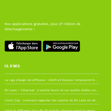
Nos applications gratuites, plus d'1 million de
téléchargements !
FIL D’INFO
Hier à 10h12
La Liga change de diffuseur : DAZN et Disney+ remplacent beIN Sports !
1 août à 09h19
RC Lens – Villarreal : à quelle heure et sur quelle chaîne voir la finale de la Como Cup ?
27 juillet à 19h57
Como Cup : comment regarder les matchs du RC Lens en direct ?
22 juillet à 19h16
Ligue 1+ diffusera plus de 30 matchs amicaux avant la reprise de la Ligue 1