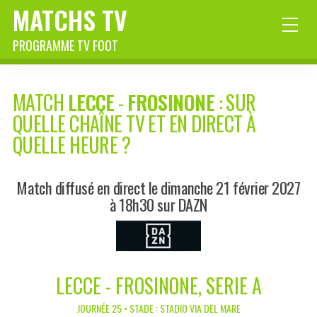
MATCHS TV
PROGRAMME TV FOOT
MATCH
LECCE
-
FROSINONE
: SUR
QUELLE CHAÎNE TV ET EN DIRECT À
QUELLE HEURE ?
Match diffusé en direct le dimanche 21 février 2027
à 18h30 sur DAZN
LECCE - FROSINONE, SERIE A
JOURNÉE 25 • STADE : STADIO VIA DEL MARE