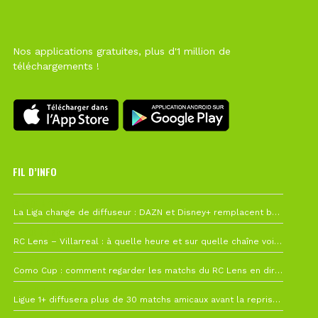
Nos applications gratuites, plus d'1 million de
téléchargements !
FIL D’INFO
6 août à 10h12
La Liga change de diffuseur : DAZN et Disney+ remplacent beIN Sports !
1 août à 09h19
RC Lens – Villarreal : à quelle heure et sur quelle chaîne voir la finale de la Como Cup ?
27 juillet à 19h57
Como Cup : comment regarder les matchs du RC Lens en direct ?
22 juillet à 19h16
Ligue 1+ diffusera plus de 30 matchs amicaux avant la reprise de la Ligue 1