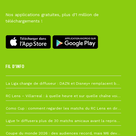
Nos applications gratuites, plus d'1 million de
téléchargements !
FIL D’INFO
Hier à 10h12
La Liga change de diffuseur : DAZN et Disney+ remplacent beIN Sports !
1 août à 09h19
RC Lens – Villarreal : à quelle heure et sur quelle chaîne voir la finale de la Como Cup ?
27 juillet à 19h57
Como Cup : comment regarder les matchs du RC Lens en direct ?
22 juillet à 19h16
Ligue 1+ diffusera plus de 30 matchs amicaux avant la reprise de la Ligue 1
22 juillet à 15h22
Coupe du monde 2026 : des audiences record, mais M6 devrait perdre très gros !