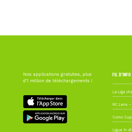
FIL D’INFO
Nos applications gratuites, plus
d'1 million de téléchargements !
6 août à 10
1 août à 09
27 juillet à
22 juillet à