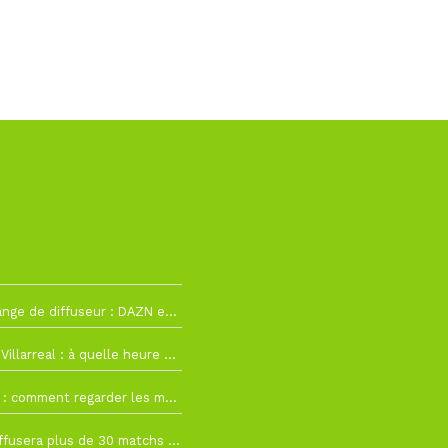
h12
La Liga change de diffuseur : DAZN et Disney+ remplacent beIN Sports !
h19
RC Lens – Villarreal : à quelle heure et sur quelle chaîne voir la finale de la Como Cup ?
 19h57
Como Cup : comment regarder les matchs du RC Lens en direct ?
 19h16
Ligue 1+ diffusera plus de 30 matchs amicaux avant la reprise de la Ligue 1