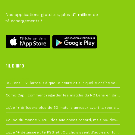
Nos applications gratuites, plus d'1 million de
téléchargements !
FIL D’INFO
1 août à 09h19
RC Lens – Villarreal : à quelle heure et sur quelle chaîne voir la finale de la Como Cup ?
27 juillet à 19h57
Como Cup : comment regarder les matchs du RC Lens en direct ?
22 juillet à 19h16
Ligue 1+ diffusera plus de 30 matchs amicaux avant la reprise de la Ligue 1
22 juillet à 15h22
Coupe du monde 2026 : des audiences record, mais M6 devrait perdre très gros !
19 juillet à 12h21
Ligue 1+ délaissée : le PSG et l’OL choisissent d’autres diffuseurs pour leur reprise