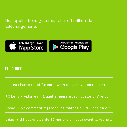
Nos applications gratuites, plus d'1 million de
téléchargements !
FIL D’INFO
6 août à 10h12
La Liga change de diffuseur : DAZN et Disney+ remplacent beIN Sports !
1 août à 09h19
RC Lens – Villarreal : à quelle heure et sur quelle chaîne voir la finale de la Como Cup ?
27 juillet à 19h57
Como Cup : comment regarder les matchs du RC Lens en direct ?
22 juillet à 19h16
Ligue 1+ diffusera plus de 30 matchs amicaux avant la reprise de la Ligue 1