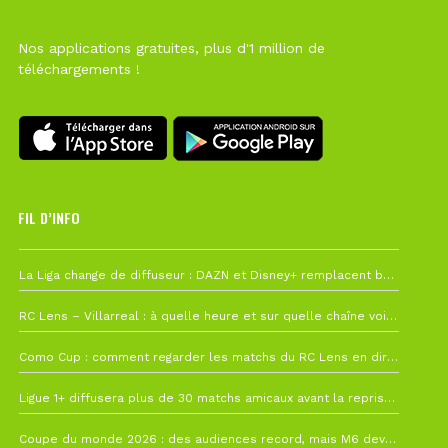
Nos applications gratuites, plus d'1 million de
téléchargements !
FIL D’INFO
6 août à 10h12
La Liga change de diffuseur : DAZN et Disney+ remplacent beIN Sports !
1 août à 09h19
RC Lens – Villarreal : à quelle heure et sur quelle chaîne voir la finale de la Como Cup ?
27 juillet à 19h57
Como Cup : comment regarder les matchs du RC Lens en direct ?
22 juillet à 19h16
Ligue 1+ diffusera plus de 30 matchs amicaux avant la reprise de la Ligue 1
22 juillet à 15h22
Coupe du monde 2026 : des audiences record, mais M6 devrait perdre très gros !