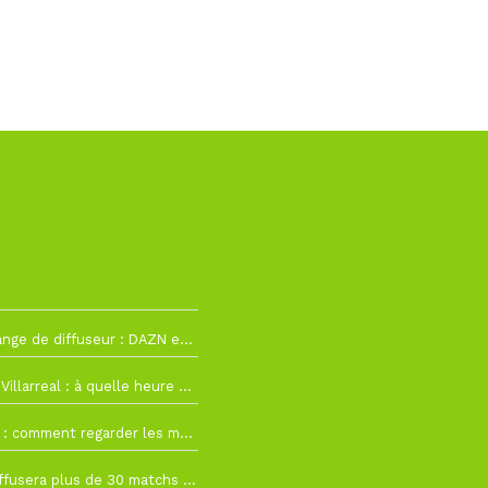
h12
La Liga change de diffuseur : DAZN et Disney+ remplacent beIN Sports !
h19
RC Lens – Villarreal : à quelle heure et sur quelle chaîne voir la finale de la Como Cup ?
 19h57
Como Cup : comment regarder les matchs du RC Lens en direct ?
 19h16
Ligue 1+ diffusera plus de 30 matchs amicaux avant la reprise de la Ligue 1