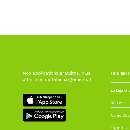
FIL D’INFO
Nos applications gratuites, plus
d'1 million de téléchargements !
6 août à 10
1 août à 09
27 juillet à
22 juillet à