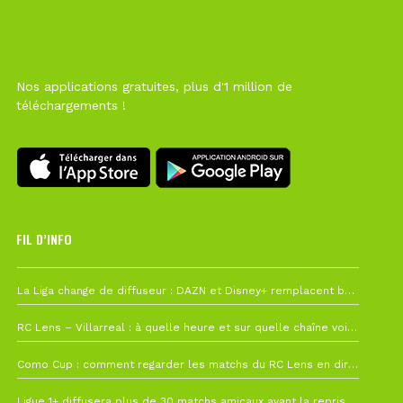
Nos applications gratuites, plus d'1 million de
téléchargements !
FIL D’INFO
6 août à 10h12
La Liga change de diffuseur : DAZN et Disney+ remplacent beIN Sports !
1 août à 09h19
RC Lens – Villarreal : à quelle heure et sur quelle chaîne voir la finale de la Como Cup ?
27 juillet à 19h57
Como Cup : comment regarder les matchs du RC Lens en direct ?
22 juillet à 19h16
Ligue 1+ diffusera plus de 30 matchs amicaux avant la reprise de la Ligue 1