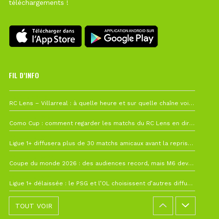
téléchargements !
FIL D’INFO
1 août à 09h19
RC Lens – Villarreal : à quelle heure et sur quelle chaîne voir la finale de la Como Cup ?
27 juillet à 19h57
Como Cup : comment regarder les matchs du RC Lens en direct ?
22 juillet à 19h16
Ligue 1+ diffusera plus de 30 matchs amicaux avant la reprise de la Ligue 1
22 juillet à 15h22
Coupe du monde 2026 : des audiences record, mais M6 devrait perdre très gros !
19 juillet à 12h21
Ligue 1+ délaissée : le PSG et l’OL choisissent d’autres diffuseurs pour leur reprise
TOUT VOIR