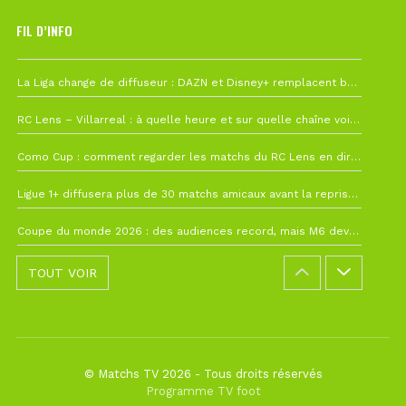
FIL D’INFO
6 août à 10h12
La Liga change de diffuseur : DAZN et Disney+ remplacent beIN Sports !
1 août à 09h19
RC Lens – Villarreal : à quelle heure et sur quelle chaîne voir la finale de la Como Cup ?
27 juillet à 19h57
Como Cup : comment regarder les matchs du RC Lens en direct ?
22 juillet à 19h16
Ligue 1+ diffusera plus de 30 matchs amicaux avant la reprise de la Ligue 1
22 juillet à 15h22
Coupe du monde 2026 : des audiences record, mais M6 devrait perdre très gros !
TOUT VOIR
© Matchs TV 2026 - Tous droits réservés
Programme TV foot