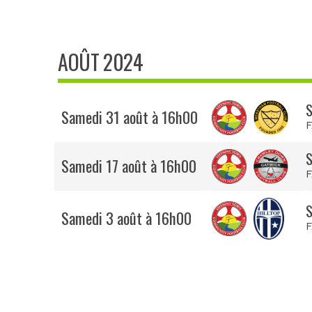
AOÛT 2024
S
Samedi 31 août à 16h00
F
S
Samedi 17 août à 16h00
F
S
Samedi 3 août à 16h00
F