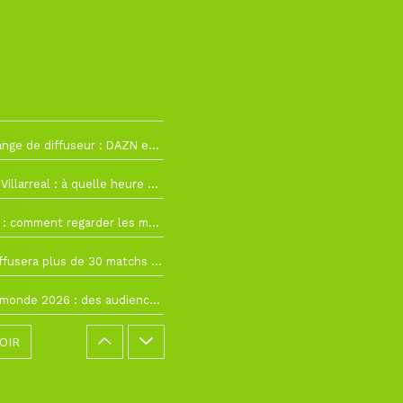
h12
La Liga change de diffuseur : DAZN et Disney+ remplacent beIN Sports !
h19
RC Lens – Villarreal : à quelle heure et sur quelle chaîne voir la finale de la Como Cup ?
 19h57
Como Cup : comment regarder les matchs du RC Lens en direct ?
 19h16
Ligue 1+ diffusera plus de 30 matchs amicaux avant la reprise de la Ligue 1
 15h22
Coupe du monde 2026 : des audiences record, mais M6 devrait perdre très gros !
OIR