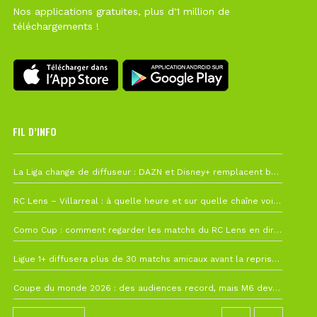
Nos applications gratuites, plus d'1 million de
téléchargements !
FIL D’INFO
Hier à 10h12
La Liga change de diffuseur : DAZN et Disney+ remplacent beIN Sports !
1 août à 09h19
RC Lens – Villarreal : à quelle heure et sur quelle chaîne voir la finale de la Como Cup ?
27 juillet à 19h57
Como Cup : comment regarder les matchs du RC Lens en direct ?
22 juillet à 19h16
Ligue 1+ diffusera plus de 30 matchs amicaux avant la reprise de la Ligue 1
22 juillet à 15h22
Coupe du monde 2026 : des audiences record, mais M6 devrait perdre très gros !