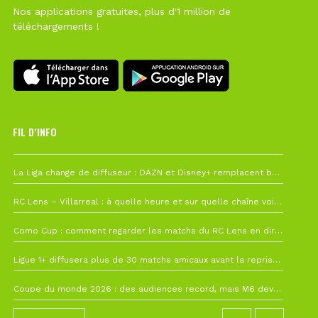
Nos applications gratuites, plus d'1 million de
téléchargements !
FIL D’INFO
6 août à 10h12
La Liga change de diffuseur : DAZN et Disney+ remplacent beIN Sports !
1 août à 09h19
RC Lens – Villarreal : à quelle heure et sur quelle chaîne voir la finale de la Como Cup ?
27 juillet à 19h57
Como Cup : comment regarder les matchs du RC Lens en direct ?
22 juillet à 19h16
Ligue 1+ diffusera plus de 30 matchs amicaux avant la reprise de la Ligue 1
22 juillet à 15h22
Coupe du monde 2026 : des audiences record, mais M6 devrait perdre très gros !