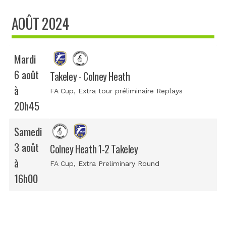
AOÛT 2024
Mardi
6 août
Takeley - Colney Heath
à
FA Cup
, Extra tour préliminaire Replays
20h45
Samedi
3 août
Colney Heath 1-2 Takeley
à
FA Cup
, Extra Preliminary Round
16h00