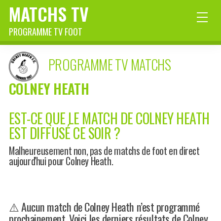
MATCHS TV
PROGRAMME TV FOOT
PROGRAMME TV MATCHS
COLNEY HEATH
EST-CE QUE LE MATCH DE COLNEY HEATH
EST DIFFUSÉ CE SOIR ?
Malheureusement non, pas de matchs de foot en direct
aujourd'hui pour Colney Heath.
⚠️ Aucun match de Colney Heath n’est programmé
prochainement. Voici les derniers résultats de Colney