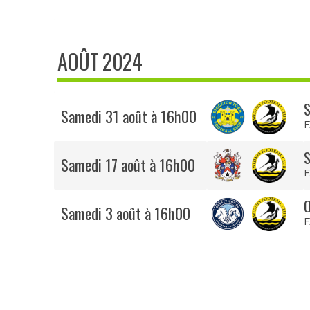
AOÛT 2024
S
Samedi 31 août à 16h00
F
S
Samedi 17 août à 16h00
F
O
Samedi 3 août à 16h00
F