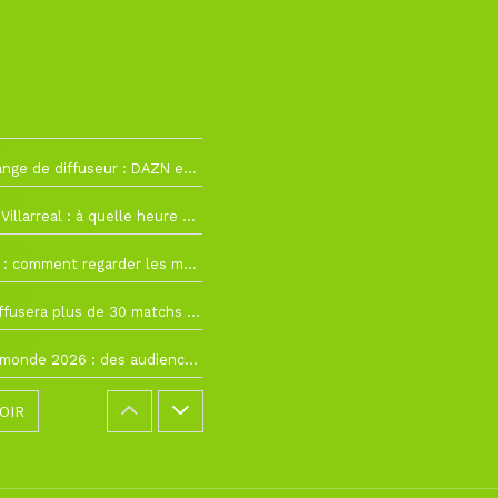
2
La Liga change de diffuseur : DAZN et Disney+ remplacent beIN Sports !
h19
RC Lens – Villarreal : à quelle heure et sur quelle chaîne voir la finale de la Como Cup ?
 19h57
Como Cup : comment regarder les matchs du RC Lens en direct ?
 19h16
Ligue 1+ diffusera plus de 30 matchs amicaux avant la reprise de la Ligue 1
 15h22
Coupe du monde 2026 : des audiences record, mais M6 devrait perdre très gros !
OIR