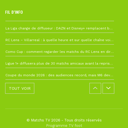
FIL D’INFO
6 août à 10h12
La Liga change de diffuseur : DAZN et Disney+ remplacent beIN Sports !
1 août à 09h19
RC Lens – Villarreal : à quelle heure et sur quelle chaîne voir la finale de la Como Cup ?
27 juillet à 19h57
Como Cup : comment regarder les matchs du RC Lens en direct ?
22 juillet à 19h16
Ligue 1+ diffusera plus de 30 matchs amicaux avant la reprise de la Ligue 1
22 juillet à 15h22
Coupe du monde 2026 : des audiences record, mais M6 devrait perdre très gros !
TOUT VOIR
© Matchs TV 2026 - Tous droits réservés
Programme TV foot