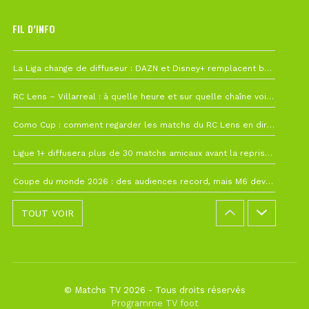
FIL D’INFO
6 août à 10h12
La Liga change de diffuseur : DAZN et Disney+ remplacent beIN Sports !
1 août à 09h19
RC Lens – Villarreal : à quelle heure et sur quelle chaîne voir la finale de la Como Cup ?
27 juillet à 19h57
Como Cup : comment regarder les matchs du RC Lens en direct ?
22 juillet à 19h16
Ligue 1+ diffusera plus de 30 matchs amicaux avant la reprise de la Ligue 1
22 juillet à 15h22
Coupe du monde 2026 : des audiences record, mais M6 devrait perdre très gros !
TOUT VOIR
© Matchs TV 2026 - Tous droits réservés
Programme TV foot