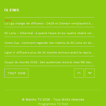
FIL D’INFO
10h12
La Liga change de diffuseur : DAZN et Disney+ remplacent beIN Sports !
1 août à 09h19
RC Lens – Villarreal : à quelle heure et sur quelle chaîne voir la finale de la Como Cup ?
27 juillet à 19h57
Como Cup : comment regarder les matchs du RC Lens en direct ?
22 juillet à 19h16
Ligue 1+ diffusera plus de 30 matchs amicaux avant la reprise de la Ligue 1
22 juillet à 15h22
Coupe du monde 2026 : des audiences record, mais M6 devrait perdre très gros !
TOUT VOIR
© Matchs TV 2026 - Tous droits réservés
Programme TV foot