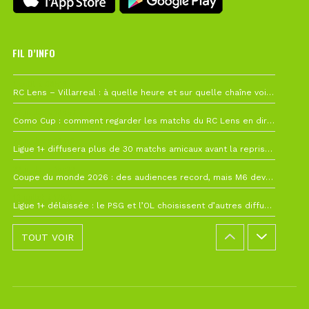
FIL D’INFO
1 août à 09h19
RC Lens – Villarreal : à quelle heure et sur quelle chaîne voir la finale de la Como Cup ?
27 juillet à 19h57
Como Cup : comment regarder les matchs du RC Lens en direct ?
22 juillet à 19h16
Ligue 1+ diffusera plus de 30 matchs amicaux avant la reprise de la Ligue 1
22 juillet à 15h22
Coupe du monde 2026 : des audiences record, mais M6 devrait perdre très gros !
19 juillet à 12h21
Ligue 1+ délaissée : le PSG et l’OL choisissent d’autres diffuseurs pour leur reprise
TOUT VOIR