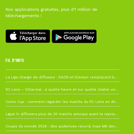
Nos applications gratuites, plus d'1 million de
téléchargements !
FIL D’INFO
Hier à 10h12
La Liga change de diffuseur : DAZN et Disney+ remplacent beIN Sports !
1 août à 09h19
RC Lens – Villarreal : à quelle heure et sur quelle chaîne voir la finale de la Como Cup ?
27 juillet à 19h57
Como Cup : comment regarder les matchs du RC Lens en direct ?
22 juillet à 19h16
Ligue 1+ diffusera plus de 30 matchs amicaux avant la reprise de la Ligue 1
22 juillet à 15h22
Coupe du monde 2026 : des audiences record, mais M6 devrait perdre très gros !