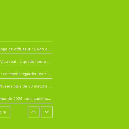
h12
La Liga change de diffuseur : DAZN et Disney+ remplacent beIN Sports !
h19
RC Lens – Villarreal : à quelle heure et sur quelle chaîne voir la finale de la Como Cup ?
 19h57
Como Cup : comment regarder les matchs du RC Lens en direct ?
 19h16
Ligue 1+ diffusera plus de 30 matchs amicaux avant la reprise de la Ligue 1
 15h22
Coupe du monde 2026 : des audiences record, mais M6 devrait perdre très gros !
OIR