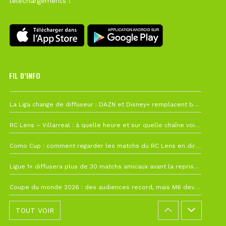
téléchargements !
FIL D’INFO
6 août à 10h12
La Liga change de diffuseur : DAZN et Disney+ remplacent beIN Sports !
1 août à 09h19
RC Lens – Villarreal : à quelle heure et sur quelle chaîne voir la finale de la Como Cup ?
27 juillet à 19h57
Como Cup : comment regarder les matchs du RC Lens en direct ?
22 juillet à 19h16
Ligue 1+ diffusera plus de 30 matchs amicaux avant la reprise de la Ligue 1
22 juillet à 15h22
Coupe du monde 2026 : des audiences record, mais M6 devrait perdre très gros !
TOUT VOIR