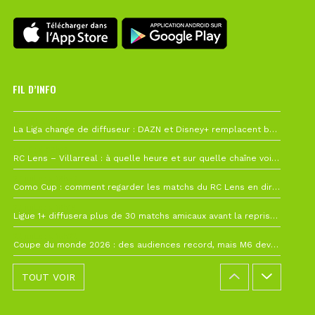
FIL D’INFO
6 août à 10h12
La Liga change de diffuseur : DAZN et Disney+ remplacent beIN Sports !
1 août à 09h19
RC Lens – Villarreal : à quelle heure et sur quelle chaîne voir la finale de la Como Cup ?
27 juillet à 19h57
Como Cup : comment regarder les matchs du RC Lens en direct ?
22 juillet à 19h16
Ligue 1+ diffusera plus de 30 matchs amicaux avant la reprise de la Ligue 1
22 juillet à 15h22
Coupe du monde 2026 : des audiences record, mais M6 devrait perdre très gros !
TOUT VOIR