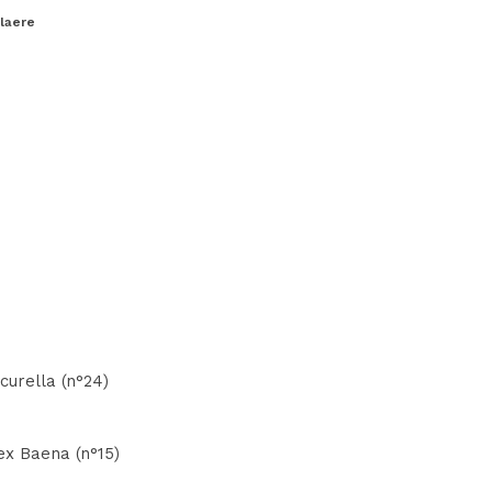
elaere
curella (n°24)
lex Baena (n°15)