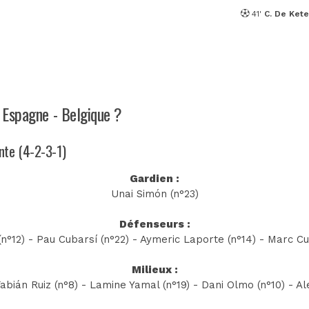
41'
C. De Ket
h Espagne - Belgique ?
ente (4-2-3-1)
Gardien :
Unai Simón (n°23)
Défenseurs :
n°12) - Pau Cubarsí (n°22) - Aymeric Laporte (n°14) - Marc Cu
Milieux :
Fabián Ruiz (n°8) - Lamine Yamal (n°19) - Dani Olmo (n°10) - A