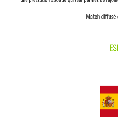
une prestation aboutie qui leur permet de rejoind
Match diffusé 
ES