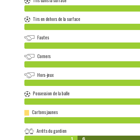
Tirs dans la surface
Tirs en dehors de la surface
Fautes
Corners
Hors-jeux
Possession de la balle
Cartons jaunes
Arrêts du gardien
1
6