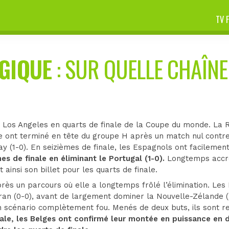
TV 
GIQUE
: SUR QUELLE CHAÎNE 
 Los Angeles en quarts de finale de la Coupe du monde. La Ro
 ont terminé en tête du groupe H après un match nul contre l
ay (1-0). En seizièmes de finale, les Espagnols ont facilement
s de finale en éliminant le Portugal (1-0).
Longtemps accroc
 ainsi son billet pour les quarts de finale.
près un parcours où elle a longtemps frôlé l’élimination. Les
’Iran (0-0), avant de largement dominer la Nouvelle-Zélande (
un scénario complètement fou. Menés de deux buts, ils sont 
nale, les Belges ont confirmé leur montée en puissance en 