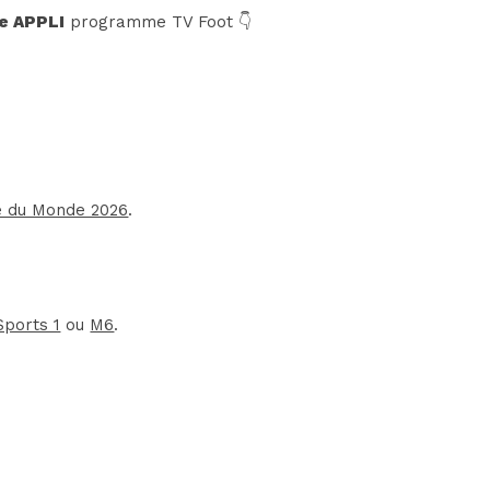
e APPLI
programme TV Foot 👇
 du Monde 2026
.
Sports 1
ou
M6
.