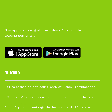
Nos applications gratuites, plus d'1 million de
téléchargements !
FIL D’INFO
6 août à 10h12
La Liga change de diffuseur : DAZN et Disney+ remplacent beIN Sports !
1 août à 09h19
RC Lens – Villarreal : à quelle heure et sur quelle chaîne voir la finale de la Como Cup ?
27 juillet à 19h57
Como Cup : comment regarder les matchs du RC Lens en direct ?