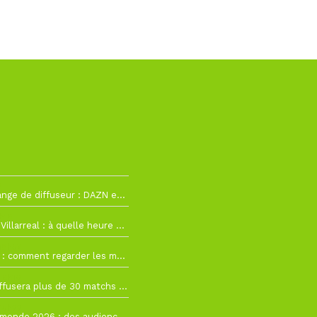
2
La Liga change de diffuseur : DAZN et Disney+ remplacent beIN Sports !
h19
RC Lens – Villarreal : à quelle heure et sur quelle chaîne voir la finale de la Como Cup ?
 19h57
Como Cup : comment regarder les matchs du RC Lens en direct ?
 19h16
Ligue 1+ diffusera plus de 30 matchs amicaux avant la reprise de la Ligue 1
 15h22
Coupe du monde 2026 : des audiences record, mais M6 devrait perdre très gros !