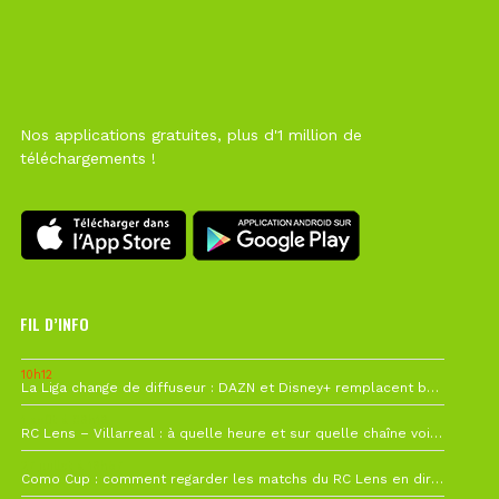
Nos applications gratuites, plus d'1 million de
téléchargements !
FIL D’INFO
10h12
La Liga change de diffuseur : DAZN et Disney+ remplacent beIN Sports !
1 août à 09h19
RC Lens – Villarreal : à quelle heure et sur quelle chaîne voir la finale de la Como Cup ?
27 juillet à 19h57
Como Cup : comment regarder les matchs du RC Lens en direct ?