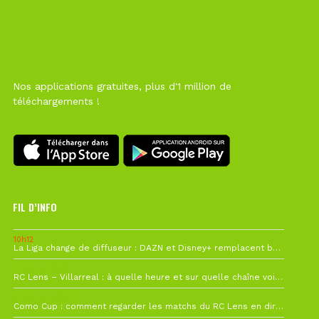
Nos applications gratuites, plus d'1 million de
téléchargements !
FIL D’INFO
10h12
La Liga change de diffuseur : DAZN et Disney+ remplacent beIN Sports !
1 août à 09h19
RC Lens – Villarreal : à quelle heure et sur quelle chaîne voir la finale de la Como Cup ?
27 juillet à 19h57
Como Cup : comment regarder les matchs du RC Lens en direct ?