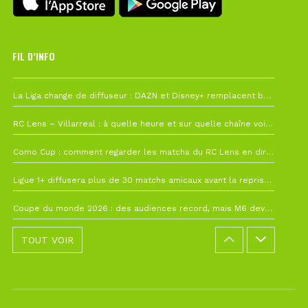
FIL D’INFO
6 août à 10h12
La Liga change de diffuseur : DAZN et Disney+ remplacent beIN Sports !
1 août à 09h19
RC Lens – Villarreal : à quelle heure et sur quelle chaîne voir la finale de la Como Cup ?
27 juillet à 19h57
Como Cup : comment regarder les matchs du RC Lens en direct ?
22 juillet à 19h16
Ligue 1+ diffusera plus de 30 matchs amicaux avant la reprise de la Ligue 1
22 juillet à 15h22
Coupe du monde 2026 : des audiences record, mais M6 devrait perdre très gros !
TOUT VOIR