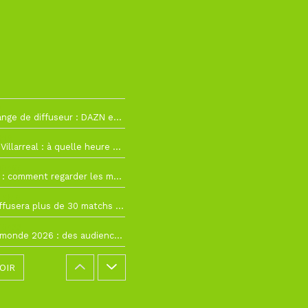
2
La Liga change de diffuseur : DAZN et Disney+ remplacent beIN Sports !
h19
RC Lens – Villarreal : à quelle heure et sur quelle chaîne voir la finale de la Como Cup ?
 19h57
Como Cup : comment regarder les matchs du RC Lens en direct ?
 19h16
Ligue 1+ diffusera plus de 30 matchs amicaux avant la reprise de la Ligue 1
 15h22
Coupe du monde 2026 : des audiences record, mais M6 devrait perdre très gros !
OIR