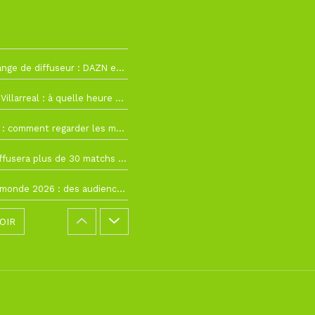
La Liga change de diffuseur : DAZN et Disney+ remplacent beIN Sports !
h19
RC Lens – Villarreal : à quelle heure et sur quelle chaîne voir la finale de la Como Cup ?
 19h57
Como Cup : comment regarder les matchs du RC Lens en direct ?
 19h16
Ligue 1+ diffusera plus de 30 matchs amicaux avant la reprise de la Ligue 1
 15h22
Coupe du monde 2026 : des audiences record, mais M6 devrait perdre très gros !
OIR