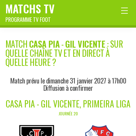
MATCHS TV
PROGRAMME TV FOOT
MATCH
CASA PIA
-
GIL VICENTE
: SUR
QUELLE CHAÎNE TV ET EN DIRECT À
QUELLE HEURE ?
Match prévu le dimanche 31 janvier 2027 à 17h00
Diffusion à confirmer
CASA PIA - GIL VICENTE, PRIMEIRA LIGA
JOURNÉE 20