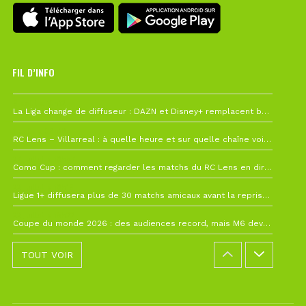
FIL D’INFO
6 août à 10h12
La Liga change de diffuseur : DAZN et Disney+ remplacent beIN Sports !
1 août à 09h19
RC Lens – Villarreal : à quelle heure et sur quelle chaîne voir la finale de la Como Cup ?
27 juillet à 19h57
Como Cup : comment regarder les matchs du RC Lens en direct ?
22 juillet à 19h16
Ligue 1+ diffusera plus de 30 matchs amicaux avant la reprise de la Ligue 1
22 juillet à 15h22
Coupe du monde 2026 : des audiences record, mais M6 devrait perdre très gros !
TOUT VOIR