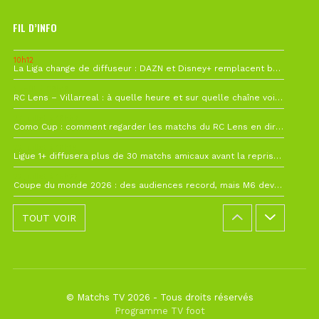
FIL D’INFO
10h12
La Liga change de diffuseur : DAZN et Disney+ remplacent beIN Sports !
1 août à 09h19
RC Lens – Villarreal : à quelle heure et sur quelle chaîne voir la finale de la Como Cup ?
27 juillet à 19h57
Como Cup : comment regarder les matchs du RC Lens en direct ?
22 juillet à 19h16
Ligue 1+ diffusera plus de 30 matchs amicaux avant la reprise de la Ligue 1
22 juillet à 15h22
Coupe du monde 2026 : des audiences record, mais M6 devrait perdre très gros !
TOUT VOIR
© Matchs TV 2026 - Tous droits réservés
Programme TV foot