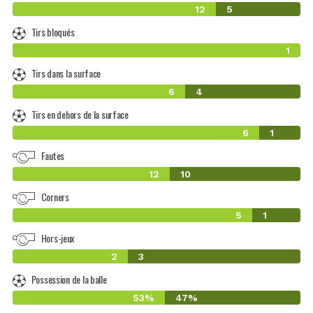
12
5
Tirs bloqués
1
Tirs dans la surface
6
4
Tirs en dehors de la surface
6
1
Fautes
12
10
Corners
5
1
Hors-jeux
2
3
Possession de la balle
53%
47%