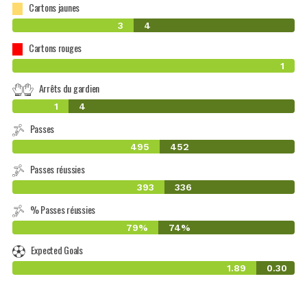
Cartons jaunes
3
4
Cartons rouges
1
Arrêts du gardien
1
4
Passes
495
452
Passes réussies
393
336
% Passes réussies
79%
74%
Expected Goals
1.89
0.30