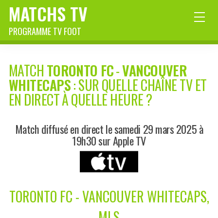
MATCHS TV
PROGRAMME TV FOOT
MATCH
TORONTO FC
-
VANCOUVER
WHITECAPS
: SUR QUELLE CHAÎNE TV ET
EN DIRECT À QUELLE HEURE ?
Match diffusé en direct le samedi 29 mars 2025 à
19h30 sur Apple TV
TORONTO FC - VANCOUVER WHITECAPS,
MLS