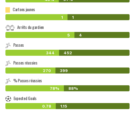
Cartons jaunes
1
1
Arrêts du gardien
5
4
Passes
344
452
Passes réussies
270
399
% Passes réussies
78%
88%
Expected Goals
0.78
1.15