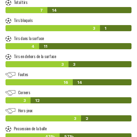
Total tirs
7
14
Tirs bloqués
3
1
Tirs dans la surface
4
11
Tirs en dehors de la surface
3
3
Fautes
16
14
Corners
3
12
Hors-jeux
3
2
Possession de la balle
43%
57%