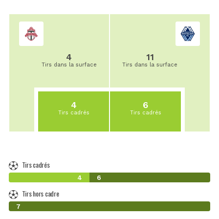
4
11
Tirs dans la surface
Tirs dans la surface
4
6
Tirs cadrés
Tirs cadrés
Tirs cadrés
4
6
Tirs hors cadre
0
7