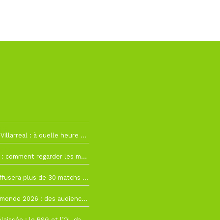
h19
RC Lens – Villarreal : à quelle heure et sur quelle chaîne voir la finale de la Como Cup ?
 19h57
Como Cup : comment regarder les matchs du RC Lens en direct ?
 19h16
Ligue 1+ diffusera plus de 30 matchs amicaux avant la reprise de la Ligue 1
 15h22
Coupe du monde 2026 : des audiences record, mais M6 devrait perdre très gros !
 12h21
Ligue 1+ délaissée : le PSG et l’OL choisissent d’autres diffuseurs pour leur reprise