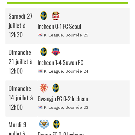
Samedi 27
juillet à
Incheon 0-1 FC Seoul
12h30
K League
, Journée 25
Dimanche
21 juillet à
Incheon 1-4 Suwon FC
12h00
K League
, Journée 24
Dimanche
14 juillet à
Gwangju FC 0-2 Incheon
12h00
K League
, Journée 23
Mardi 9
juillet à
Daegu FC 0-0 Incheon