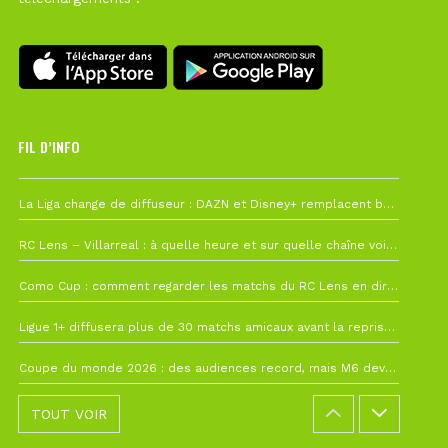
FIL D’INFO
6 août à 10h12
La Liga change de diffuseur : DAZN et Disney+ remplacent beIN Sports !
1 août à 09h19
RC Lens – Villarreal : à quelle heure et sur quelle chaîne voir la finale de la Como Cup ?
27 juillet à 19h57
Como Cup : comment regarder les matchs du RC Lens en direct ?
22 juillet à 19h16
Ligue 1+ diffusera plus de 30 matchs amicaux avant la reprise de la Ligue 1
22 juillet à 15h22
Coupe du monde 2026 : des audiences record, mais M6 devrait perdre très gros !
TOUT VOIR