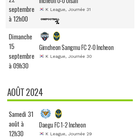
Incheon 0-0 Ulsan
septembre
K League
, Journée 31
à 12h00
Dimanche
15
Gimcheon Sangmu FC 2-0 Incheon
septembre
K League
, Journée 30
à 09h30
AOÛT 2024
Samedi 31
août à
Daegu FC 1-2 Incheon
12h30
K League
, Journée 29