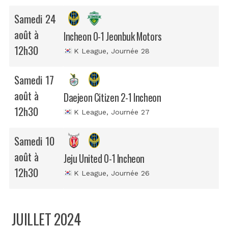
Samedi 24
août à
Incheon 0-1 Jeonbuk Motors
12h30
K League
, Journée 28
Samedi 17
août à
Daejeon Citizen 2-1 Incheon
12h30
K League
, Journée 27
Samedi 10
août à
Jeju United 0-1 Incheon
12h30
K League
, Journée 26
JUILLET 2024