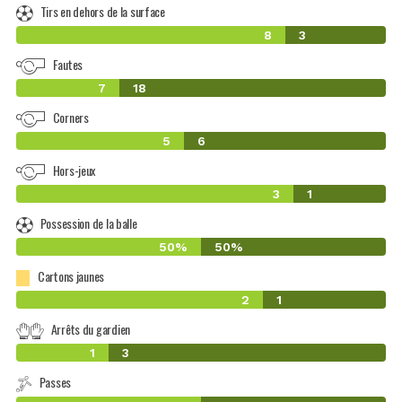
Tirs en dehors de la surface
8
3
Fautes
7
18
Corners
5
6
Hors-jeux
3
1
Possession de la balle
50%
50%
Cartons jaunes
2
1
Arrêts du gardien
1
3
Passes