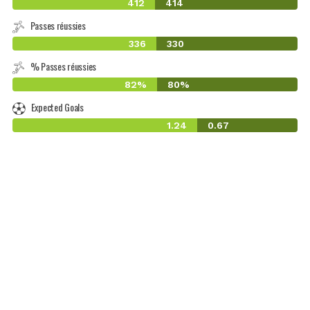
412
414
Passes réussies
336
330
% Passes réussies
82%
80%
Expected Goals
1.24
0.67