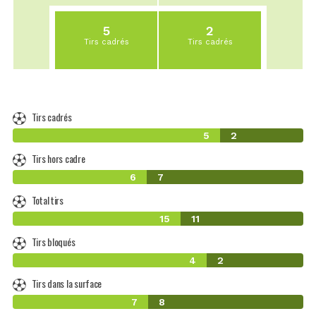
5
2
Tirs cadrés
Tirs cadrés
Tirs cadrés
5
2
Tirs hors cadre
6
7
Total tirs
15
11
Tirs bloqués
4
2
Tirs dans la surface
7
8