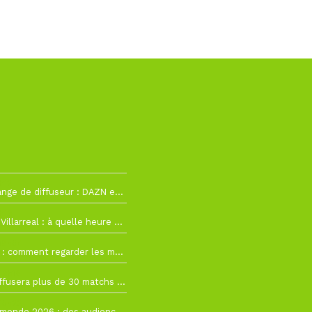
h12
La Liga change de diffuseur : DAZN et Disney+ remplacent beIN Sports !
h19
RC Lens – Villarreal : à quelle heure et sur quelle chaîne voir la finale de la Como Cup ?
 19h57
Como Cup : comment regarder les matchs du RC Lens en direct ?
 19h16
Ligue 1+ diffusera plus de 30 matchs amicaux avant la reprise de la Ligue 1
 15h22
Coupe du monde 2026 : des audiences record, mais M6 devrait perdre très gros !